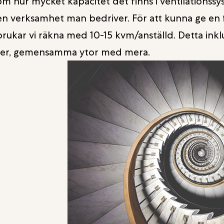
m hur mycket kapacitet det finns i ventilationssy
en verksamhet man bedriver. För att kunna ge en f
rukar vi räkna med 10-15 kvm/anställd. Detta in
rer, gemensamma ytor med mera.