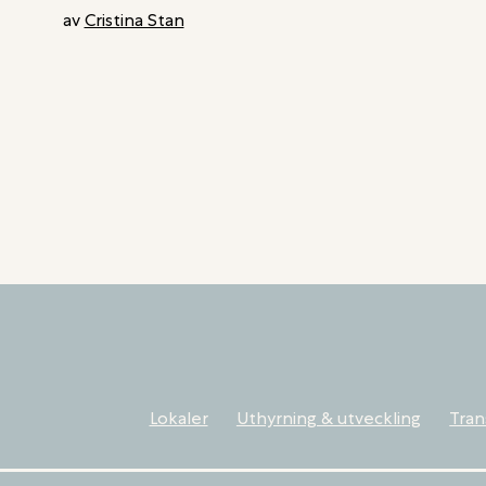
INDUSTRIFASTIGHET
av
Cristina Stan
JÄRFÄLLA
I
TÄBY
Lokaler
Uthyrning & utveckling
Tran