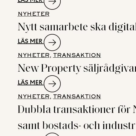
BUTIK
NEW
I
NYHETER
PROPERTY
SVERIGE
Nytt samarbete ska digita
RÅDGIVARE
I
NÄR
SUNDSVALL
:
LÄS MER
VENDUS
I
NYTT
KÖPER
NYHETER
, 
TRANSAKTION
BÖRJAN
SAMARBETE
LIVSMEDELSFASTIGHET
New Property säljrådgivar
AV
SKA
PÅ
2027
DIGITALISERA
EKERÖ
:
LÄS MER
KOMMERSIELL
NEW
FASTIGHETSVÄRDERING
NYHETER
, 
TRANSAKTION
PROPERTY
Dubbla transaktioner för 
SÄLJRÅDGIVARE
NÄR
samt bostads- och industri
KOPPARCRONAN
SÄLJER