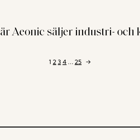
 Aeonic säljer industri- och k
1
2
3
4
…
25
→