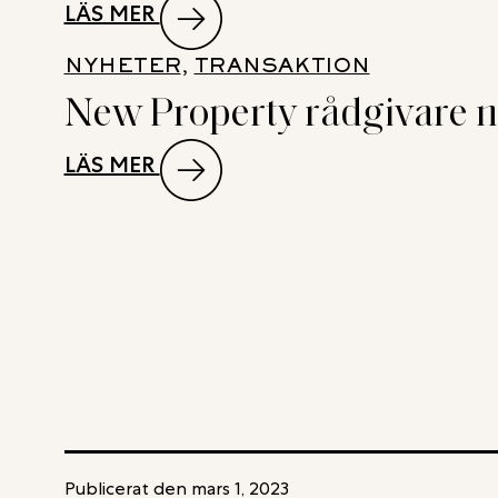
:
LÄS MER
TUNA
DUBBLA
TORG
NYHETER
, 
TRANSAKTION
TRANSAKTIONER
TILL
New Property rådgivare när
FÖR
BARINGS
NEW
:
LÄS MER
PROPERTY
NEW
VID
PROPERTY
FÖRMEDLING
RÅDGIVARE
AV ICA-
NÄR
FASTIGHET
AEONIC
I
SÄLJER
ÖRBYHUS
INDUSTRI-
SAMT
OCH
BOSTADS-
KONTORSFASTIGHET
OCH
I
Publicerat den
mars 1, 2023