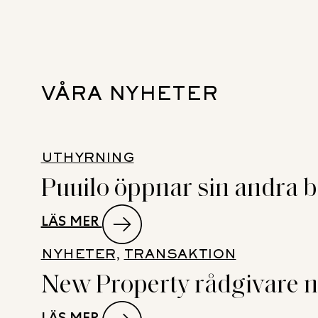
VÅRA NYHETER
UTHYRNING
Puuilo öppnar sin andra bu
:
LÄS MER
PUUILO
NYHETER
, 
TRANSAKTION
ÖPPNAR
New Property rådgivare n
SIN
ANDRA
:
LÄS MER