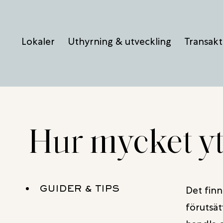
Hoppa
till
Lokaler
Uthyrning & utveckling
Transakt
innehåll
Hur mycket y
GUIDER & TIPS
Det finn
förutsät