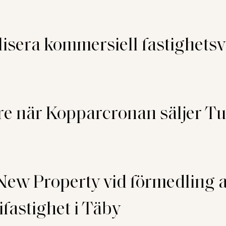
lisera kommersiell fastighets
e när Kopparcronan säljer Tun
New Property vid förmedling a
fastighet i Täby