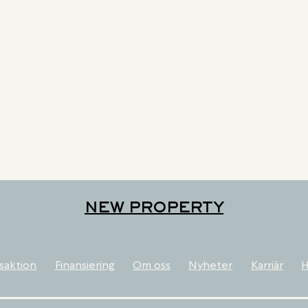
NEW PROPERTY
saktion
Finansiering
Om oss
Nyheter
Karriär
H