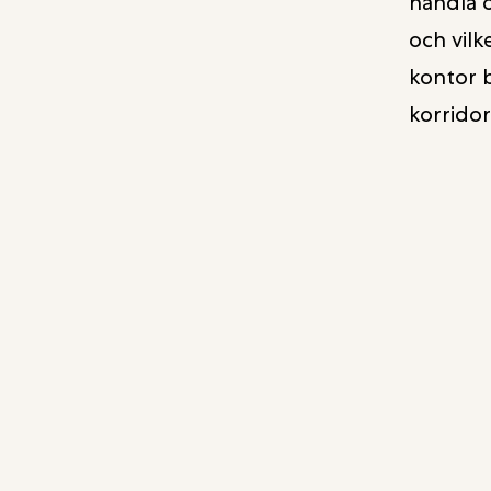
handla o
och vilk
kontor b
korrido