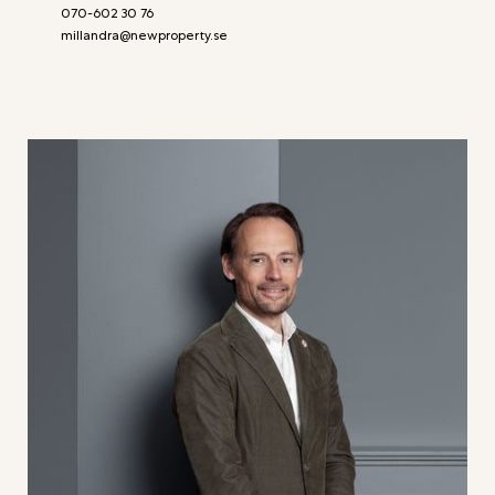
070-602 30 76
millandra@newproperty.se