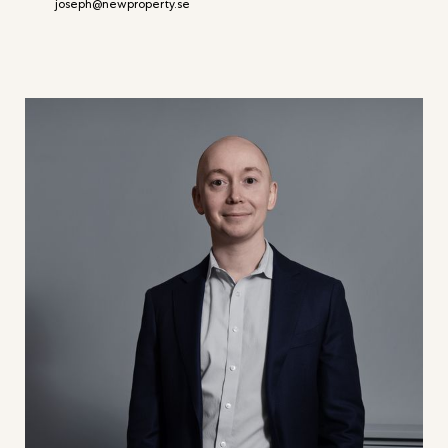
joseph@newproperty.se