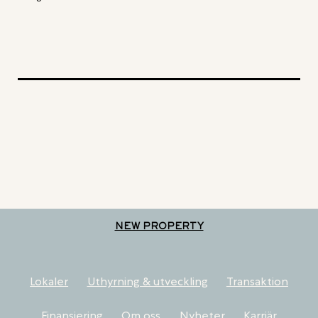
NEW PROPERTY
Lokaler
Uthyrning & utveckling
Transaktion
Finansiering
Om oss
Nyheter
Karriär