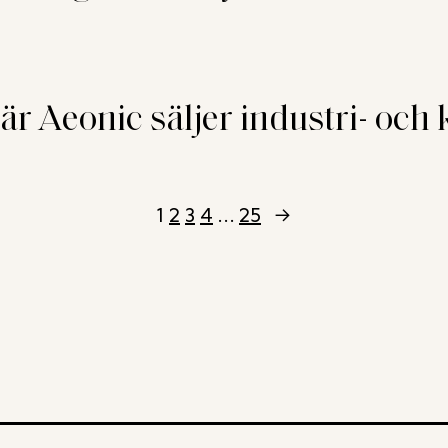
 Aeonic säljer industri- och k
1
2
3
4
…
25
→