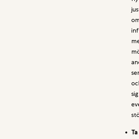
ju
om
in
me
mö
an
se
oc
si
ev
st
Ta