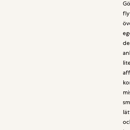
Gö
fl
öv
eg
de
an
li
af
ko
mi
sm
lä
oc