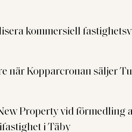
lisera kommersiell fastighets
e när Kopparcronan säljer Tun
New Property vid förmedling a
fastighet i Täby