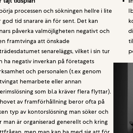
 tajt tidsplan
I
börja processen och sökningen hellre i lite
I
r god tid snarare än för sent. Det kan
k
nars påverka valmöjligheten negativt och
d
en framtvinga att önskade
t
lträdesdatumet senareläggs, vilket i sin tur
p
n ha negativ inverkan på företagets
rksamhet och personalen (t.ex genom
tvingat hemarbete eller annan
erimslösning som bl.a kräver flera flyttar).
hovet av framförhållning beror ofta på
lken typ av kontorslösning man söker och
r man är organiserad generellt och kring
yttfrågan, men man kan ha med sig att för