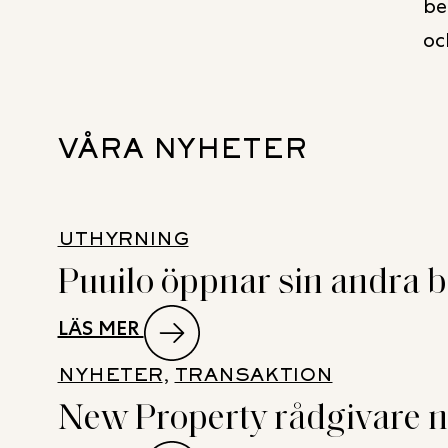
be
oc
VÅRA NYHETER
UTHYRNING
Puuilo öppnar sin andra bu
:
LÄS MER
PUUILO
NYHETER
, 
TRANSAKTION
ÖPPNAR
New Property rådgivare n
SIN
ANDRA