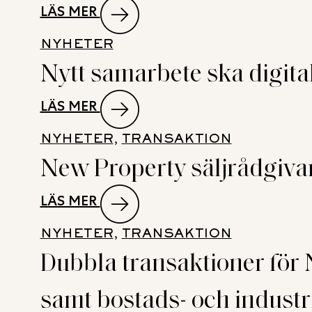
:
LÄS MER
BUTIK
NEW
I
NYHETER
PROPERTY
SVERIGE
Nytt samarbete ska digita
RÅDGIVARE
I
NÄR
SUNDSVALL
:
LÄS MER
VENDUS
I
NYTT
KÖPER
NYHETER
, 
TRANSAKTION
BÖRJAN
SAMARBETE
LIVSMEDELSFASTIGHET
New Property säljrådgivar
AV
SKA
PÅ
2027
DIGITALISERA
EKERÖ
:
LÄS MER
KOMMERSIELL
NEW
FASTIGHETSVÄRDERING
NYHETER
, 
TRANSAKTION
PROPERTY
Dubbla transaktioner för 
SÄLJRÅDGIVARE
NÄR
samt bostads- och industri
KOPPARCRONAN