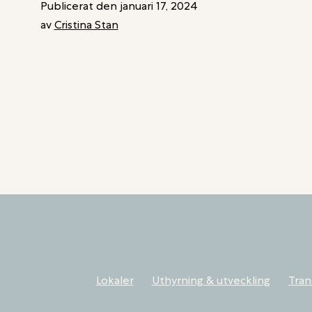
I
Publicerat den
januari 17, 2024
INDUSTRIFASTIGHET
av
Cristina Stan
JÄRFÄLLA
I
TÄBY
Lokaler
Uthyrning & utveckling
Tran