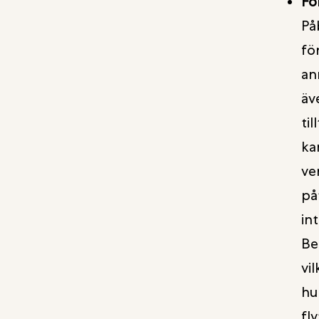
För
På
fö
an
äv
til
ka
ve
på
int
Be
vi
hu
fl