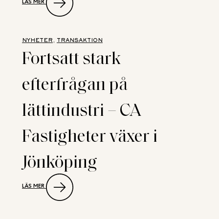
LÄS MER
NEW
PROPERTY
RÅDGIVARE
NÄR
ABG
NYHETER
, 
TRANSAKTION
FASTENA
Fortsatt stark
FÖRVÄRVAR
LÄTTINDUSTRI
I
efterfrågan på
UPPSALA
lättindustri – CA
Fastigheter växer i
Jönköping
:
LÄS MER
FORTSATT
STARK
EFTERFRÅGAN
PÅ