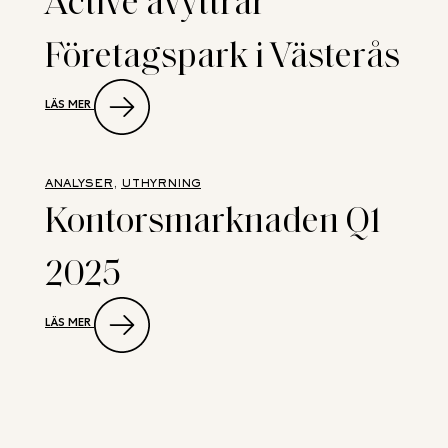
Företagspark i Västerås
:
LÄS MER
NEW
PROPERTY
SÄLJRÅDGIVARE
NÄR
ACTIVE
ANALYSER
, 
UTHYRNING
AVYTTRAR
Kontorsmarknaden Q1
FÖRETAGSPARK
I
VÄSTERÅS
2025
:
LÄS MER
KONTORSMARKNADEN
Q1
2025