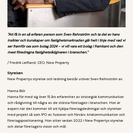
”A
tt få in en så erfaren person som Sven Rehnström och ta del av hans
insikter och kunskaper om fastighetsmarknaden går helt i linje med vad vi
ser framför oss som bolag 2024 – vi vill vara ett bolag i framkant och den
mest föredragna fastighetsrådgivaren i branschen.”
/ Fredrik Leifland, CEO, New Property
Styrelsen
New Propertys styrelse och ledning består utöver Sven Rehnström av:
Hanna Bilir
Hanna för med sig över 15 års erfarenhet av strategisk kommunikation
och rådgivning till några av de största företagen i branschen. Hon är
expert när det kommer till att hjälpa företagsledningar och styrelser
med projekt så som IPO:er, fusioner och förvärv, kriskommunikation och
företagspositionering. Hon sitter sedan 2022 i New Propertys styrelse
och delar företagets vision och mål.