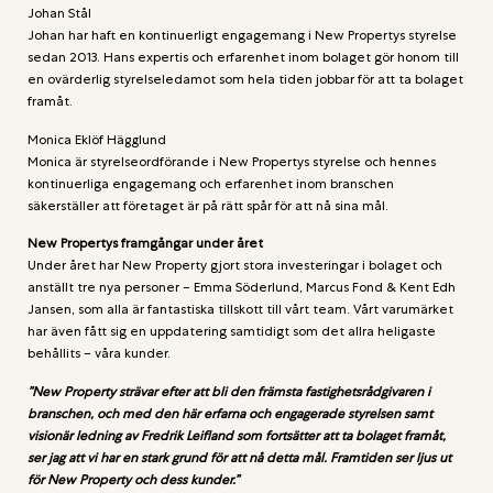
Johan Stål
Johan har haft en kontinuerligt engagemang i New Propertys styrelse
sedan 2013. Hans expertis och erfarenhet inom bolaget gör honom till
en ovärderlig styrelseledamot som hela tiden jobbar för att ta bolaget
framåt.
Monica Eklöf Hägglund
Monica är styrelseordförande i New Propertys styrelse och hennes
kontinuerliga engagemang och erfarenhet inom branschen
säkerställer att företaget är på rätt spår för att nå sina mål.
New Propertys framgångar under året
Under året har New Property gjort stora investeringar i bolaget och
anställt tre nya personer – Emma Söderlund, Marcus Fond & Kent Edh
Jansen, som alla är fantastiska tillskott till vårt team. Vårt varumärket
har även fått sig en uppdatering samtidigt som det allra heligaste
behållits – våra kunder.
”New Property strävar efter att bli den främsta fastighetsrådgivaren i
branschen, och med den här erfarna och engagerade styrelsen samt
visionär ledning av Fredrik Leifland som fortsätter att ta bolaget framåt,
ser jag att vi har en stark grund för att nå detta mål. Framtiden ser ljus ut
för New Property och dess kunder.”