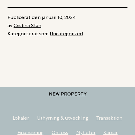
Publicerat den
januari 10, 2024
av
Cristina Stan
Kategoriserat som
Uncategorized
NEW PROPERTY
Lokaler
Uthyrning & utveckling
Transaktion
Finansiering
Om oss
Nyheter
Karriär