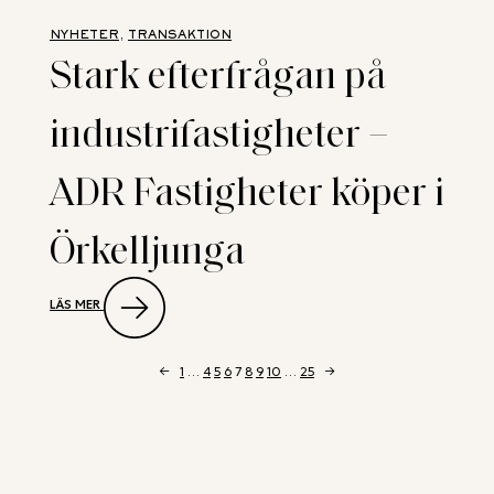
NYHETER
, 
TRANSAKTION
Stark efterfrågan på
industrifastigheter –
ADR Fastigheter köper i
Örkelljunga
:
LÄS MER
STARK
EFTERFRÅGAN
PÅ
INDUSTRIFASTIGHETER
←
1
…
4
5
6
7
8
9
10
…
25
→
–
ADR
FASTIGHETER
KÖPER
I
ÖRKELLJUNGA