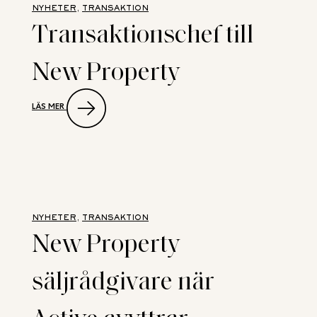
LÄTTINDUSTRI
NYHETER
, 
TRANSAKTION
–
Transaktionschef till
CA
FASTIGHETER
VÄXER
New Property
I
JÖNKÖPING
:
LÄS MER
TRANSAKTIONSCHEF
TILL
NEW
PROPERTY
NYHETER
, 
TRANSAKTION
New Property
säljrådgivare när
Active avyttrar