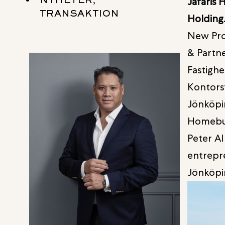
Jafaris 
TRANSAKTION
Holding
New Prop
& Partne
Fastighe
Kontorsf
Jönköpin
Homebut
Peter Al
entrepre
Jönköpin