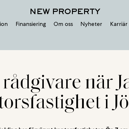
NEW PROPERTY
ion
Finansiering
Om oss
Nyheter
Karriär
rådgivare när J
torsfastighet i 