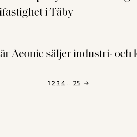
fastighet i Täby
 Aeonic säljer industri- och k
1
2
3
4
…
25
→