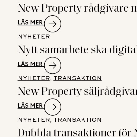
New Property rådgivare n
SIN
ANDRA
:
LÄS MER
BUTIK
NEW
I
NYHETER
PROPERTY
SVERIGE
Nytt samarbete ska digita
RÅDGIVARE
I
NÄR
SUNDSVALL
:
LÄS MER
VENDUS
I
NYTT
KÖPER
NYHETER
, 
TRANSAKTION
BÖRJAN
SAMARBETE
LIVSMEDELSFASTIGHET
New Property säljrådgivar
AV
SKA
PÅ
2027
DIGITALISERA
EKERÖ
:
LÄS MER
KOMMERSIELL
NEW
FASTIGHETSVÄRDERING
NYHETER
, 
TRANSAKTION
PROPERTY
Dubbla transaktioner för 
SÄLJRÅDGIVARE