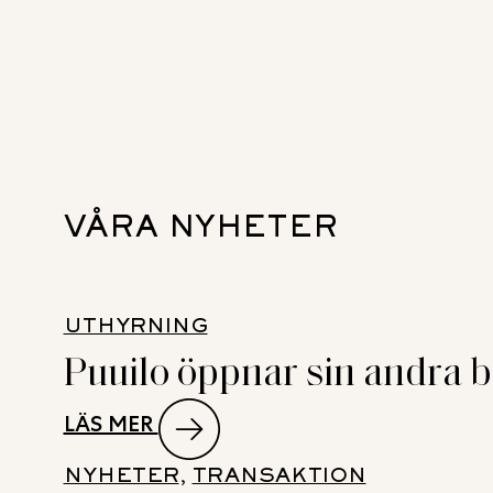
VÅRA NYHETER
UTHYRNING
Puuilo öppnar sin andra bu
:
LÄS MER
PUUILO
NYHETER
, 
TRANSAKTION
ÖPPNAR