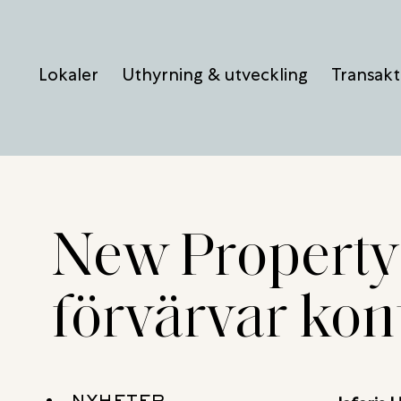
Hoppa
till
Lokaler
Uthyrning & utveckling
Transakt
innehåll
New Property 
förvärvar kon
NYHETER,