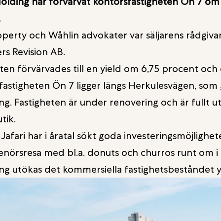
Holding har förvärvat kontorsfastigheten Ön 7 om
.
erty och Wåhlin advokater var säljarens rådgivar
rs Revision AB.
ten förvärvades till en yield om 6,75 procent oc
astigheten Ön 7 ligger längs Herkulesvägen, som 
g. Fastigheten är under renovering och är fullt ut
ik.
 Jafari har i åratal sökt goda investeringsmöjlighe
nörsresa med bl.a. donuts och churros runt om i 
g utökas det kommersiella fastighetsbeståndet yt