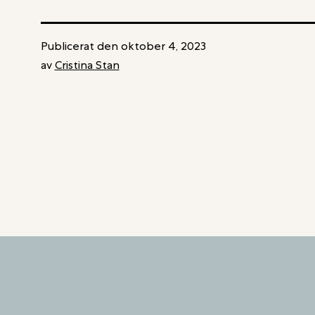
OCH
BOSTADS-
KONTORSFASTIGHET
OCH
I
Publicerat den
oktober 4, 2023
INDUSTRIFASTIGHET
av
Cristina Stan
JÄRFÄLLA
I
TÄBY