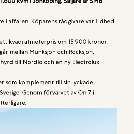
 1.600 kvm i Jönköping. Säljare är SMB
e i affären. Köparens rådgivare var Lidhed
h ett kvadratmeterpris om 15 900 kronor.
går mellan Munksjön och Rocksjön, i
hyrd till Nordlo och en ny Electrolux
ter som komplement till sin lyckade
Sverige. Genom förvärvet av Ön 7 i
terligare.