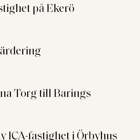
stighet på Ekerö
värdering
a Torg till Barings
v ICA-fastighet i Örbyhus