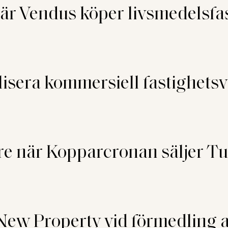
är Vendus köper livsmedelsfa
lisera kommersiell fastighets
e när Kopparcronan säljer Tun
New Property vid förmedling a