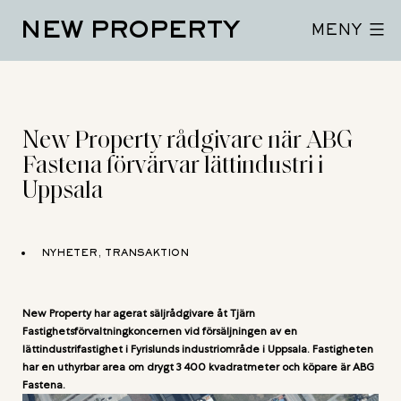
Hoppa
NEW PROPERTY
till
MENY
innehåll
New Property rådgivare när ABG
Fastena förvärvar lättindustri i
Uppsala
NYHETER, TRANSAKTION
New Property har agerat säljrådgivare åt Tjärn
Fastighetsförvaltningkoncernen vid försäljningen av en
lättindustrifastighet i Fyrislunds industriområde i Uppsala. Fastigheten
har en uthyrbar area om drygt 3 400 kvadratmeter och köpare är ABG
Fastena.