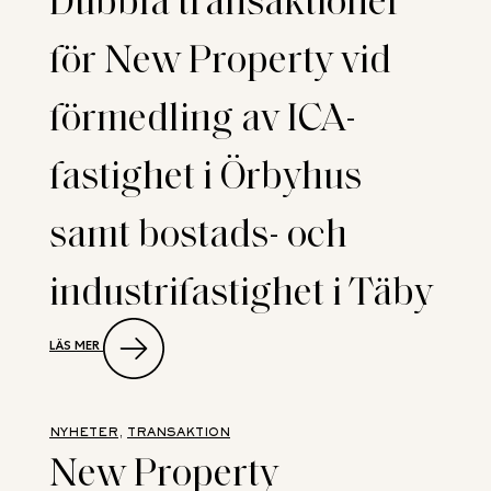
TORG
TILL
för New Property vid
BARINGS
förmedling av ICA-
fastighet i Örbyhus
samt bostads- och
industrifastighet i Täby
:
LÄS MER
DUBBLA
TRANSAKTIONER
FÖR
NEW
PROPERTY
NYHETER
, 
TRANSAKTION
VID
New Property
FÖRMEDLING
AV ICA-