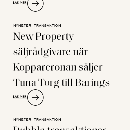
LÄS MER
NYTT
SAMARBETE
SKA
DIGITALISERA
KOMMERSIELL
NYHETER
, 
TRANSAKTION
FASTIGHETSVÄRDERING
New Property
säljrådgivare när
Kopparcronan säljer
Tuna Torg till Barings
:
LÄS MER
NEW
PROPERTY
SÄLJRÅDGIVARE
NÄR
KOPPARCRONAN
NYHETER
, 
TRANSAKTION
SÄLJER
Dubbla transaktioner
TUNA