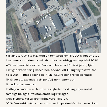
Fastigheten, Gnista 6:2, med en tomtareal om 15 000 kvadratmeter,
inrymmer en modern terminal- och verkstadsbyggnad uppförd 2020.
Affären genomförs som en ”sale and leaseback” där säljaren, Tjärn
Fastighetsförvaltning-koncernen, tecknar ett 15-årigt hyresavtal för
hela ytan. Tillträde sker den 17 juni. ABG Fastena fortsätter med
förvärvet att expandera sin portfölj inom lager- och
lättindustrisegmentet.
Portföljen omfattar nu femton fastigheter med långa hyresavtal,
samtliga belägna i väletablerade logistiklägen.
New Property var säljarens rådgivare i affären.
”Vi är fantastiskt nöjda med att kunna knipa den här diamanten i ett