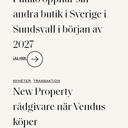
andra butik i Sverige i
Sundsvall i början av
2027
:
LÄS MER
PUUILO
ÖPPNAR
SIN
ANDRA
BUTIK
NYHETER
, 
TRANSAKTION
I
New Property
SVERIGE
I
SUNDSVALL
rådgivare när Vendus
I
BÖRJAN
AV
köper
2027