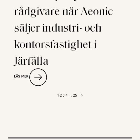
FASTIGHET
rådgivare när Aeonic
I
ÖRBYHUS
SAMT
säljer industri- och
BOSTADS-
OCH
INDUSTRIFASTIGHET
kontorsfastighet i
I
TÄBY
Järfälla
:
LÄS MER
NEW
PROPERTY
RÅDGIVARE
NÄR
1
2
3
4
…
25
→
AEONIC
SÄLJER
INDUSTRI-
OCH
KONTORSFASTIGHET
I
JÄRFÄLLA