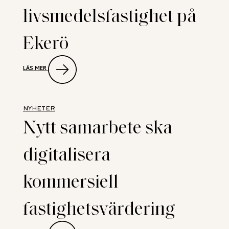
livsmedelsfastighet på
Ekerö
:
LÄS MER
NEW
PROPERTY
RÅDGIVARE
NÄR
VENDUS
NYHETER
KÖPER
Nytt samarbete ska
LIVSMEDELSFASTIGHET
PÅ
EKERÖ
digitalisera
kommersiell
fastighetsvärdering
: