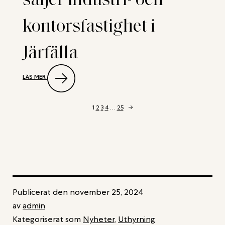
OCH
INDUSTRIFASTIGHET
kontorsfastighet i
I
TÄBY
Järfälla
:
LÄS MER
NEW
PROPERTY
RÅDGIVARE
NÄR
1
2
3
4
…
25
→
AEONIC
SÄLJER
INDUSTRI-
OCH
KONTORSFASTIGHET
I
JÄRFÄLLA
Publicerat den
november 25, 2024
av
admin
Kategoriserat som
Nyheter
,
Uthyrning