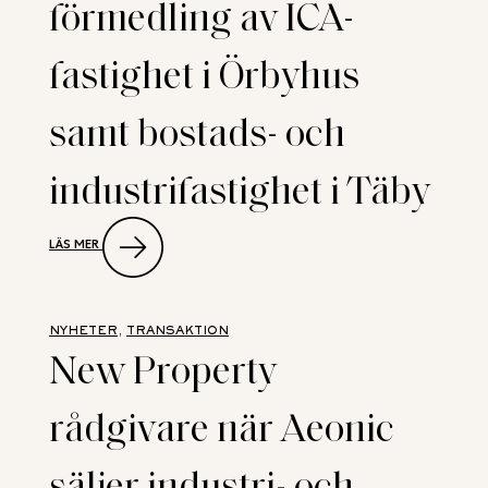
förmedling av ICA-
fastighet i Örbyhus
samt bostads- och
industrifastighet i Täby
:
LÄS MER
DUBBLA
TRANSAKTIONER
FÖR
NEW
PROPERTY
NYHETER
, 
TRANSAKTION
VID
New Property
FÖRMEDLING
AV ICA-
FASTIGHET
rådgivare när Aeonic
I
ÖRBYHUS
SAMT
säljer industri- och
BOSTADS-