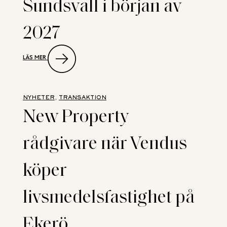
Sundsvall i början av
2027
:
LÄS MER
PUUILO
ÖPPNAR
SIN
ANDRA
BUTIK
NYHETER
, 
TRANSAKTION
I
New Property
SVERIGE
I
SUNDSVALL
rådgivare när Vendus
I
BÖRJAN
AV
köper
2027
livsmedelsfastighet på
Ekerö