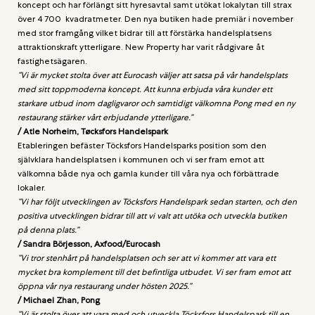
koncept och har förlängt sitt hyresavtal samt utökat lokalytan till strax
över 4 700 kvadratmeter. Den nya butiken hade premiär i november
med stor framgång vilket bidrar till att förstärka handelsplatsens
attraktionskraft ytterligare. New Property har varit rådgivare åt
fastighetsägaren.
”Vi är mycket stolta över att Eurocash väljer att satsa på vår handelsplats
med sitt toppmoderna koncept. Att kunna erbjuda våra kunder ett
starkare utbud inom dagligvaror och samtidigt välkomna Pong med en ny
restaurang stärker vårt erbjudande ytterligare.”
/ Atle Norheim, Tøcksfors Handelspark
Etableringen befäster Töcksfors Handelsparks position som den
självklara handelsplatsen i kommunen och vi ser fram emot att
välkomna både nya och gamla kunder till våra nya och förbättrade
lokaler.
”Vi har följt utvecklingen av Töcksfors Handelspark sedan starten, och den
positiva utvecklingen bidrar till att vi valt att utöka och utveckla butiken
på denna plats.”
/ Sandra Börjesson, Axfood/Eurocash
”Vi tror stenhårt på handelsplatsen och ser att vi kommer att vara ett
mycket bra komplement till det befintliga utbudet. Vi ser fram emot att
öppna vår nya restaurang under hösten 2025.”
/ Michael Zhan, Pong
”Vi är stolta över att vara med och utveckla Töcksfors Handelspark till en