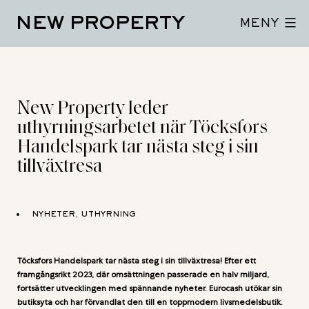
Hoppa
NEW PROPERTY
till
MENY
innehåll
New Property leder
uthyrningsarbetet när Töcksfors
Handelspark tar nästa steg i sin
tillväxtresa
NYHETER, UTHYRNING
Töcksfors Handelspark tar nästa steg i sin tillväxtresa! Efter ett
framgångsrikt 2023, där omsättningen passerade en halv miljard,
fortsätter utvecklingen med spännande nyheter. Eurocash utökar sin
butiksyta och har förvandlat den till en toppmodern livsmedelsbutik.