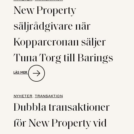
FASTIGHETSVÄRDERING
New Property
säljrådgivare när
Kopparcronan säljer
Tuna Torg till Barings
:
LÄS MER
NEW
PROPERTY
SÄLJRÅDGIVARE
NÄR
KOPPARCRONAN
NYHETER
, 
TRANSAKTION
SÄLJER
Dubbla transaktioner
TUNA
TORG
TILL
för New Property vid
BARINGS