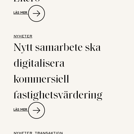
:
LÄS MER
NEW
PROPERTY
RÅDGIVARE
NÄR
VENDUS
NYHETER
KÖPER
Nytt samarbete ska
LIVSMEDELSFASTIGHET
PÅ
EKERÖ
digitalisera
kommersiell
fastighetsvärdering
:
LÄS MER
NYTT
SAMARBETE
SKA
DIGITALISERA
KOMMERSIELL
NYHETER
, 
TRANSAKTION