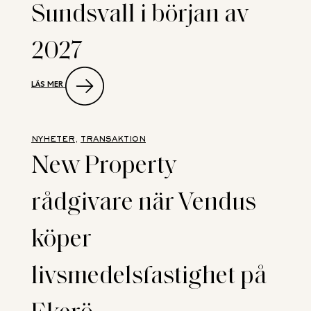
Sundsvall i början av
2027
:
LÄS MER
PUUILO
ÖPPNAR
SIN
ANDRA
BUTIK
NYHETER
, 
TRANSAKTION
I
New Property
SVERIGE
I
SUNDSVALL
rådgivare när Vendus
I
BÖRJAN
AV
köper
2027
livsmedelsfastighet på
Ekerö