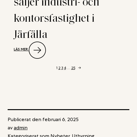
säljer industri- och
BOSTADS-
OCH
INDUSTRIFASTIGHET
kontorsfastighet i
I
TÄBY
Järfälla
:
LÄS MER
NEW
PROPERTY
RÅDGIVARE
NÄR
1
2
3
4
…
25
→
AEONIC
SÄLJER
INDUSTRI-
OCH
KONTORSFASTIGHET
I
JÄRFÄLLA
Publicerat den
februari 6, 2025
av
admin
Kategoriserat som
Nyheter
,
Uthyrning