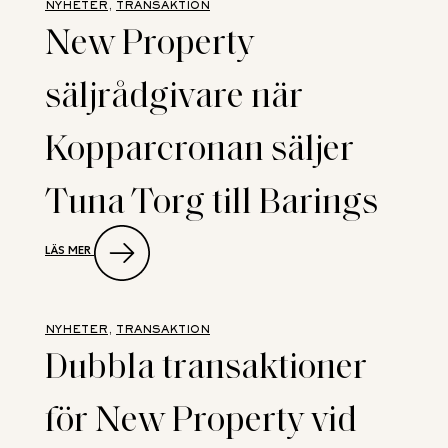
NYHETER
, 
TRANSAKTION
FASTIGHETSVÄRDERING
New Property
säljrådgivare när
Kopparcronan säljer
Tuna Torg till Barings
:
LÄS MER
NEW
PROPERTY
SÄLJRÅDGIVARE
NÄR
KOPPARCRONAN
NYHETER
, 
TRANSAKTION
SÄLJER
Dubbla transaktioner
TUNA
TORG
TILL
för New Property vid
BARINGS