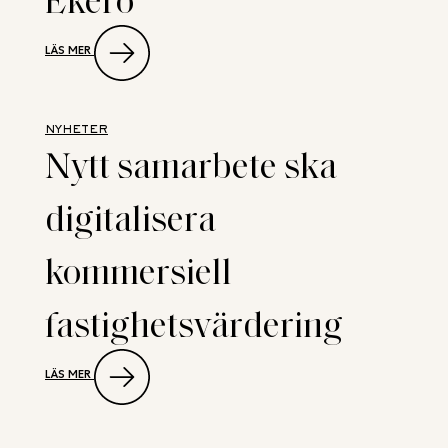
:
LÄS MER
NEW
PROPERTY
RÅDGIVARE
NÄR
VENDUS
NYHETER
KÖPER
Nytt samarbete ska
LIVSMEDELSFASTIGHET
PÅ
EKERÖ
digitalisera
kommersiell
fastighetsvärdering
:
LÄS MER
NYTT
SAMARBETE
SKA
DIGITALISERA
KOMMERSIELL