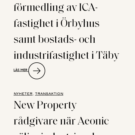
förmedling av ICA-
fastighet i Örbyhus
samt bostads- och
industrifastighet i Täby
:
LÄS MER
DUBBLA
TRANSAKTIONER
FÖR
NEW
PROPERTY
NYHETER
, 
TRANSAKTION
VID
New Property
FÖRMEDLING
AV ICA-
FASTIGHET
rådgivare när Aeonic
I
ÖRBYHUS
SAMT