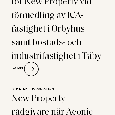
för New Property vid
förmedling av ICA-
fastighet i Örbyhus
samt bostads- och
industrifastighet i Täby
:
LÄS MER
DUBBLA
TRANSAKTIONER
FÖR
NEW
PROPERTY
NYHETER
, 
TRANSAKTION
VID
New Property
FÖRMEDLING
AV ICA-
FASTIGHET
rådgivare när Aeonic
I
ÖRBYHUS