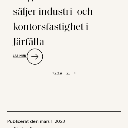
SAMT
säljer industri- och
BOSTADS-
OCH
INDUSTRIFASTIGHET
kontorsfastighet i
I
TÄBY
Järfälla
:
LÄS MER
NEW
PROPERTY
RÅDGIVARE
NÄR
1
2
3
4
…
25
→
AEONIC
SÄLJER
INDUSTRI-
OCH
KONTORSFASTIGHET
I
JÄRFÄLLA
Publicerat den
mars 1, 2023