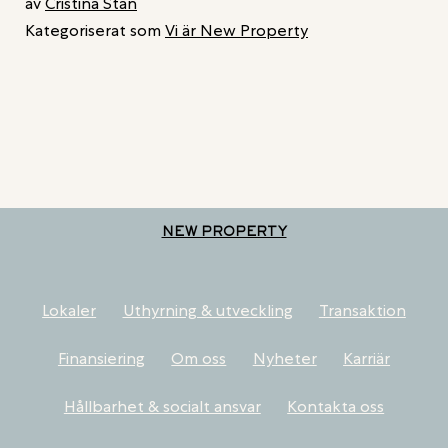
av
Cristina Stan
Kategoriserat som
Vi är New Property
NEW PROPERTY
Lokaler
Uthyrning & utveckling
Transaktion
Finansiering
Om oss
Nyheter
Karriär
Hållbarhet & socialt ansvar
Kontakta oss