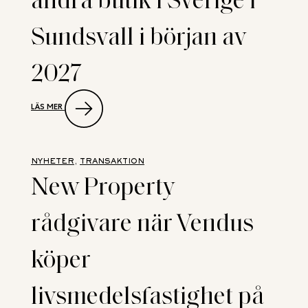
Sundsvall i början av
2027
:
LÄS MER
PUUILO
ÖPPNAR
SIN
ANDRA
BUTIK
NYHETER
, 
TRANSAKTION
I
New Property
SVERIGE
I
SUNDSVALL
rådgivare när Vendus
I
BÖRJAN
AV
köper
2027
livsmedelsfastighet på