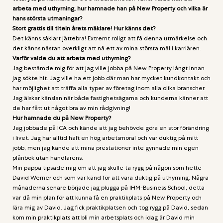
arbeta med uthyrning, hur hamnade han på New Property och vilka är
hans största utmaningar?
Stort grattis till titeln årets mäklare! Hur känns det?
Det känns såklart jättebra! Extremt roligt att få denna utmärkelse och
det känns nästan overkligt att nå ett av mina största mål i karriären.
Varför valde du att arbeta med uthyrning?
Jag bestämde mig för att jag ville jobba på New Property långt innan
jag sökte hit. Jag ville ha ett jobb där man har mycket kundkontakt och
har möjlighet att träffa alla typer av företag inom alla olika branscher.
Jag älskar känslan när både fastighetsägarna och kunderna känner att
de har fått ut något bra av min rådgivning!
Hur hamnade du på New Property?
Jag jobbade på ICA och kände att jag behövde göra en stor förändring
i livet. Jag har alltid haft en hög arbetsmoral och var duktig på mitt
jobb, men jag kände att mina prestationer inte gynnade min egen
plånbok utan handlarens.
Min pappa tipsade mig om att jag skulle ta rygg på någon som hette
David Werner och som var känd för att vara duktig på uthyrning. Några
månaderna senare började jag plugga på IHM-Business School, detta
var då min plan för att kunna få en praktikplats på New Property och
lära mig av David. Jag fick praktikplatsen och tog rygg på David, sedan
kom min praktikplats att bli min arbetsplats och idag är David min