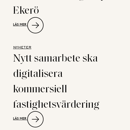
Ekerö
:
LÄS MER
NEW
PROPERTY
RÅDGIVARE
NÄR
VENDUS
NYHETER
KÖPER
Nytt samarbete ska
LIVSMEDELSFASTIGHET
PÅ
EKERÖ
digitalisera
kommersiell
fastighetsvärdering
:
LÄS MER
NYTT
SAMARBETE
SKA