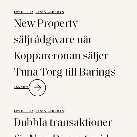
DIGITALISERA
KOMMERSIELL
NYHETER
, 
TRANSAKTION
FASTIGHETSVÄRDERING
New Property
säljrådgivare när
Kopparcronan säljer
Tuna Torg till Barings
:
LÄS MER
NEW
PROPERTY
SÄLJRÅDGIVARE
NÄR
KOPPARCRONAN
NYHETER
, 
TRANSAKTION
SÄLJER
Dubbla transaktioner
TUNA
TORG
TILL
BARINGS