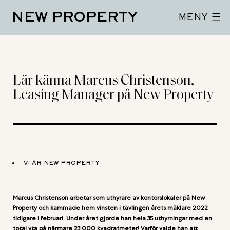
Hoppa
NEW PROPERTY
till
MENY
innehåll
Lär känna Marcus Christenson,
Leasing Manager på New Property
VI ÄR NEW PROPERTY
Marcus Christenson arbetar som uthyrare av kontorslokaler på New
Property och kammade hem vinsten i tävlingen årets mäklare 2022
tidigare i februari.
Under året gjorde han hela 35 uthyrningar med en
total yta på närmare 23 000 kvadratmeter! Varför valde han att