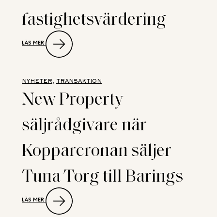
fastighetsvärdering
:
LÄS MER
NYTT
SAMARBETE
SKA
DIGITALISERA
KOMMERSIELL
NYHETER
, 
TRANSAKTION
FASTIGHETSVÄRDERING
New Property
säljrådgivare när
Kopparcronan säljer
Tuna Torg till Barings
:
LÄS MER
NEW
PROPERTY