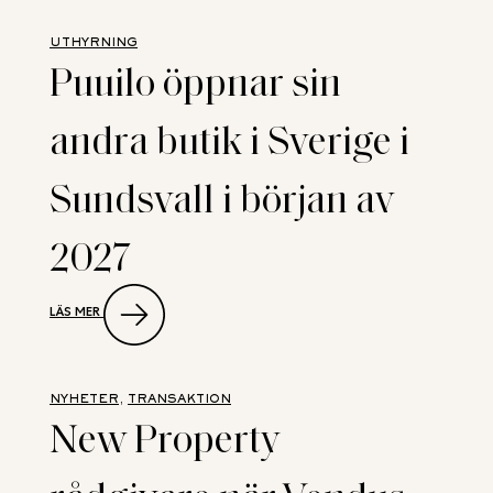
UTHYRNING
Puuilo öppnar sin
andra butik i Sverige i
Sundsvall i början av
2027
:
LÄS MER
PUUILO
ÖPPNAR
SIN
ANDRA
BUTIK
NYHETER
, 
TRANSAKTION
I
New Property
SVERIGE
I
SUNDSVALL
I