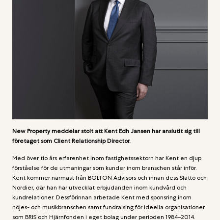
New Property meddelar stolt att Kent Edh Jansen har anslutit sig till
företaget som Client Relationship Director.
Med över tio års erfarenhet inom fastighetssektorn har Kent en djup
förståelse för de utmaningar som kunder inom branschen står inför.
Kent kommer närmast från BOLTON Advisors och innan dess Slättö och
Nordier, där han har utvecklat erbjudanden inom kundvård och
kundrelationer. Dessförinnan arbetade Kent med sponsring inom
nöjes- och musikbranschen samt fundraising för ideella organisationer
som BRIS och Hjärnfonden i eget bolag under perioden 1984–2014.