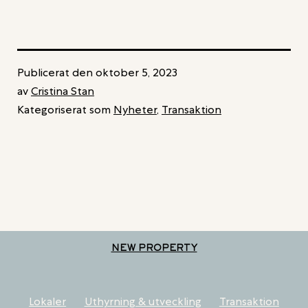
OCH
KONTORSFASTIGHET
I
JÄRFÄLLA
Publicerat den
oktober 5, 2023
av
Cristina Stan
Kategoriserat som
Nyheter
,
Transaktion
NEW PROPERTY
Lokaler
Uthyrning & utveckling
Transaktion