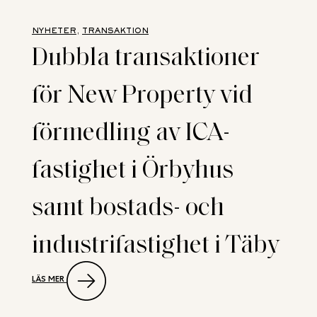
SÄLJRÅDGIVARE
NÄR
KOPPARCRONAN
NYHETER
, 
TRANSAKTION
SÄLJER
Dubbla transaktioner
TUNA
TORG
TILL
för New Property vid
BARINGS
förmedling av ICA-
fastighet i Örbyhus
samt bostads- och
industrifastighet i Täby
:
LÄS MER
DUBBLA
TRANSAKTIONER
FÖR