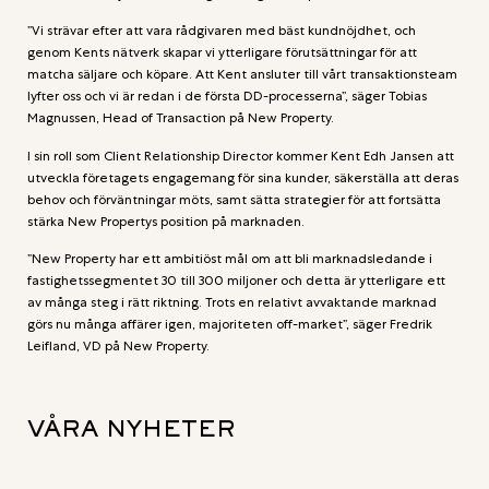
”Vi strävar efter att vara rådgivaren med bäst kundnöjdhet, och
genom Kents nätverk skapar vi ytterligare förutsättningar för att
matcha säljare och köpare. Att Kent ansluter till vårt transaktionsteam
lyfter oss och vi är redan i de första DD-processerna”, säger Tobias
Magnussen, Head of Transaction på New Property.
I sin roll som Client Relationship Director kommer Kent Edh Jansen att
utveckla företagets engagemang för sina kunder, säkerställa att deras
behov och förväntningar möts, samt sätta strategier för att fortsätta
stärka New Propertys position på marknaden.
”New Property har ett ambitiöst mål om att bli marknadsledande i
fastighetssegmentet 30 till 300 miljoner och detta är ytterligare ett
av många steg i rätt riktning. Trots en relativt avvaktande marknad
görs nu många affärer igen, majoriteten off-market”, säger Fredrik
Leifland, VD på New Property.
VÅRA NYHETER