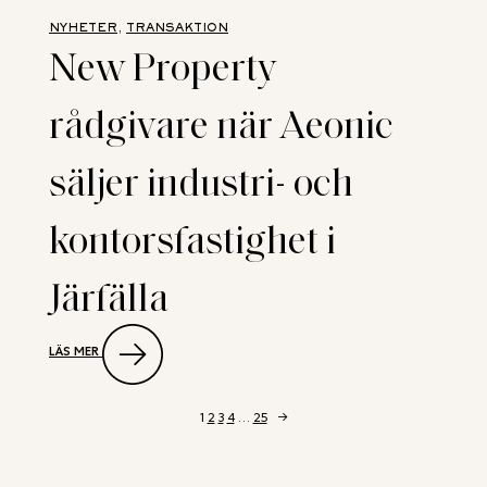
NEW
PROPERTY
NYHETER
, 
TRANSAKTION
VID
New Property
FÖRMEDLING
AV ICA-
FASTIGHET
rådgivare när Aeonic
I
ÖRBYHUS
SAMT
säljer industri- och
BOSTADS-
OCH
INDUSTRIFASTIGHET
kontorsfastighet i
I
TÄBY
Järfälla
:
LÄS MER
NEW
PROPERTY
RÅDGIVARE
NÄR
1
2
3
4
…
25
→
AEONIC
SÄLJER
INDUSTRI-