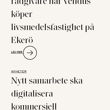
rådgivare när Vendus
BÖRJAN
AV
köper
2027
livsmedelsfastighet på
Ekerö
:
LÄS MER
NEW
PROPERTY
RÅDGIVARE
NÄR
VENDUS
NYHETER
KÖPER
Nytt samarbete ska
LIVSMEDELSFASTIGHET
PÅ
EKERÖ
digitalisera
kommersiell