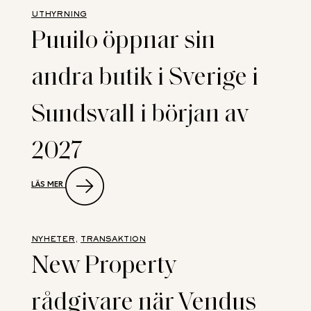
UTHYRNING
Puuilo öppnar sin
andra butik i Sverige i
Sundsvall i början av
2027
:
LÄS MER
PUUILO
ÖPPNAR
SIN
ANDRA
BUTIK
NYHETER
, 
TRANSAKTION
I
New Property
SVERIGE
I
SUNDSVALL
rådgivare när Vendus
I
BÖRJAN