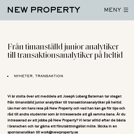
Hoppa
NEW PROPERTY
till
MENY
innehåll
Från timanställd junior analytiker
till transaktionsanalytiker på heltid
NYHETER, TRANSAKTION
Vi är stolta över att meddela att Joseph Loberg Bateman tar steget
från timanställd junior analytiker till transaktionsanalytiker på heltid.
Läs mer om hans resa på New Property och vad han kan ge för tips och
råd till andra studenter som är intresserade att gå samma bana. Är du
intresserad av att jobba på New Property? Vi letar alltid efter de bästa
i branschen och tar gärna ett förutsättningslöst möte. Skicka in en
spontanansökan till work@newproperty.se
.