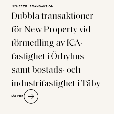
NÄR
KOPPARCRONAN
NYHETER
, 
TRANSAKTION
SÄLJER
Dubbla transaktioner
TUNA
TORG
TILL
för New Property vid
BARINGS
förmedling av ICA-
fastighet i Örbyhus
samt bostads- och
industrifastighet i Täby
:
LÄS MER
DUBBLA
TRANSAKTIONER
FÖR
NEW