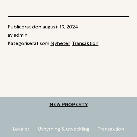
KONTORSFASTIGHET
I
JÄRFÄLLA
Publicerat den
augusti 19, 2024
av
admin
Kategoriserat som
Nyheter
,
Transaktion
NEW PROPERTY
Lokaler
Uthyrning & utveckling
Transaktion