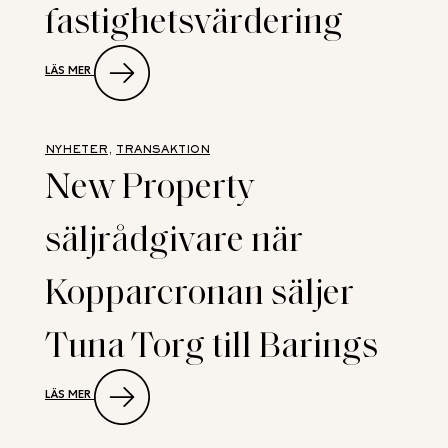
fastighetsvärdering
:
LÄS MER
NYTT
SAMARBETE
SKA
DIGITALISERA
KOMMERSIELL
NYHETER
, 
TRANSAKTION
FASTIGHETSVÄRDERING
New Property
säljrådgivare när
Kopparcronan säljer
Tuna Torg till Barings
:
LÄS MER
NEW
PROPERTY
SÄLJRÅDGIVARE