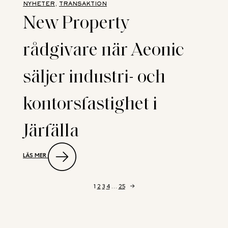
PROPERTY
NYHETER
, 
TRANSAKTION
VID
New Property
FÖRMEDLING
AV ICA-
FASTIGHET
rådgivare när Aeonic
I
ÖRBYHUS
SAMT
säljer industri- och
BOSTADS-
OCH
INDUSTRIFASTIGHET
kontorsfastighet i
I
TÄBY
Järfälla
:
LÄS MER
NEW
PROPERTY
RÅDGIVARE
NÄR
1
2
3
4
…
25
→
AEONIC
SÄLJER
INDUSTRI-
OCH