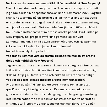
Berätta om din resa som timanställd till fast anställd på New Property!
Min roll som biträdande analytiker på New Property började efter att
jag hade skickat in en spontanansökan under sommaren 2022. Jag fick
chansen att komma på en intervju där jag fick möjligheten att träffa
en stor del av teamet. Jag kände direkt att det var ett sammanhang
som jag ville vara med i. Det var både familjärt, ambitiöst och högt i
tak. Resan därefter har varit min mest lärorika period i livet. Tiden på
New Property har präglats av vår fina gemenskap och vårt
gemensamma driv i att vilja göra affärer. Hårt jobb och hjälpsamma
kollegor har bidragit till att jag nu kan titulera mig
transaktionsanalytiker på heltid!
Vad tror du kommer vara de största skillnaderna mellan att arbeta
deltid och heltid på New Property?
Jag hoppas och tror att ansvaret att komma med egna affärer och att
hjälpa till att driva dem till realitet kommer att utgöra en väsentlig
skillnad. Att jag nu får vara med och bidra till sista raden på riktigt.
Vad var det som lockade med att arbeta inom transaktion?
Under min tid på KTH fann jag ett stort intresse för fastigheter,
specifikt att se på fastigheter ur ett lönsamhetsperspektiv som
genererar ett driftnetto och i förlängningen en långsiktig avkastning.
Det i kombination med min passion för siffror och matte har lett till
mitt driv att få jobba med transaktioner, där man får vara med från