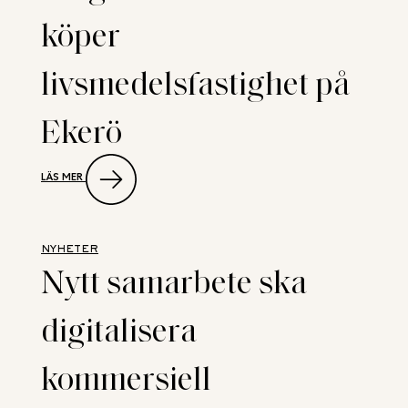
AV
köper
2027
livsmedelsfastighet på
Ekerö
:
LÄS MER
NEW
PROPERTY
RÅDGIVARE
NÄR
VENDUS
NYHETER
KÖPER
Nytt samarbete ska
LIVSMEDELSFASTIGHET
PÅ
EKERÖ
digitalisera
kommersiell