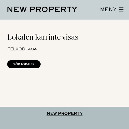
Hoppa
NEW PROPERTY
till
MENY
innehåll
Lokalen kan inte visas
FELKOD: 404
SÖK LOKALER
NEW PROPERTY