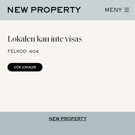
Hoppa
NEW PROPERTY
till
MENY
innehåll
Lokalen kan inte visas
FELKOD: 404
SÖK LOKALER
NEW PROPERTY