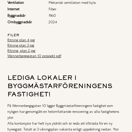
Ventilation
Mekanisk ventilation med kyla
Internet
Fiber
Byggnadsår
1960
Ombyggnadsår
2024
FILER
Ritning plan 4.jpg
Ritning plan 3.jpg
Ritning, plan 2.jpg
Wennerbergsgatan 10 prospekt.pdf
LEDIGA LOKALER I
BYGGMÄSTARFÖRENINGENS
FASTIGHET!
På Wennerbergsgatan 10 ligger Byggmästarföreningens fastighet som 
nyligen har genomgått en helomfattande renovering av alla fastighetens 
ytor. 

Alla kontorsytor har helt nya ytskikt och är redo att tillträda för en ny 
hyresgäst. Totalt är 3 våningsplan vakanta enligt uppdelning nedan. Ytor 