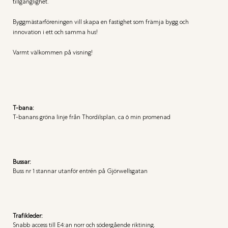
tillgänglighet. 

Byggmästarföreningen vill skapa en fastighet som främja bygg och 
innovation i ett och samma hus!

Varmt välkommen på visning!
T-bana:
T-banans gröna linje från Thordilsplan, ca 6 min promenad
Bussar:
Buss nr 1 stannar utanför entrén på Gjörwellsgatan
Trafikleder:
Snabb access till E4:an norr och södergående riktining.