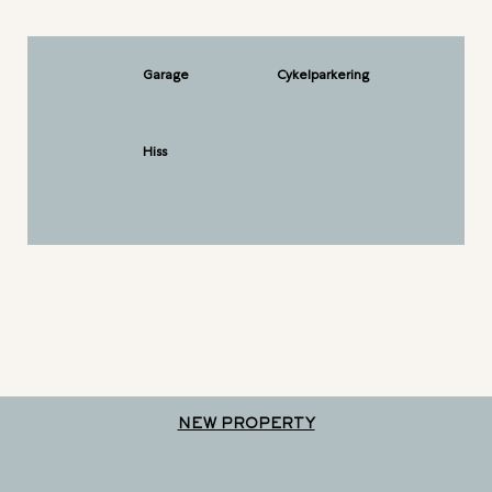
Garage
Cykelparkering
Hiss
NEW PROPERTY