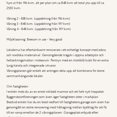
hyrs ut från 196 kvm, alt per plan om ca 848 kvm alt total yta upp till ca 
2530 kvm.

Våning 2 - 838 kvm. (uppdelning från 196 kvm)

Våning 3 - 848 kvm. (uppdelning från 197 kvm)

Våning 4 - 848 kvm. (uppdelning från 197 kvm)

Miljöklassning: Breeam in use - Very good

Lokalerna har eftertänksamt renoverats i ett enhetligt koncept med sobra 
och nordiska materialval. Genomgående trägolv i öppna arbetsytor och 
heltäckningsmattor i mötesrum. Pentryn med en mörkblå kulör för en extra 
lyxig känsla och integrerade vitvaror.

Våningsplanen går enkelt att antingen dela upp alt kombinera för större 
sammanhängande lokaler.

Om fastigheten

I entrén möts du av en entré inklädd marmor och ett helt nytt hisspaket. 
Byggmästartföreningen som även äger fastigheten sitter i markplan.

Bredvid entrén har du en bred nedfart till fastighetens garage som även har 
genomgått en större renovering med håltagning mellan bjälklag för att få 
till en ramp emellan de 2 våningsplanen. Garageplats erbjuds efter 