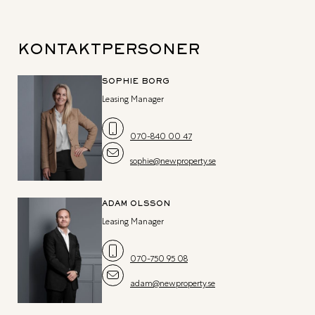
KONTAKTPERSONER
SOPHIE BORG
Leasing Manager
070-840 00 47
sophie@newproperty.se
ADAM OLSSON
Leasing Manager
070-750 95 08
adam@newproperty.se