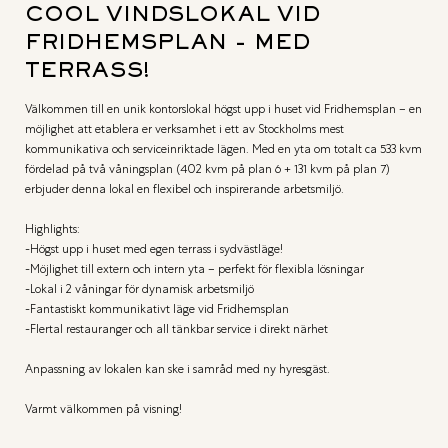
COOL VINDSLOKAL VID
FRIDHEMSPLAN - MED
TERRASS!
Välkommen till en unik kontorslokal högst upp i huset vid Fridhemsplan – en 
möjlighet att etablera er verksamhet i ett av Stockholms mest 
kommunikativa och serviceinriktade lägen. Med en yta om totalt ca 533 kvm 
fördelad på två våningsplan (402 kvm på plan 6 + 131 kvm på plan 7) 
erbjuder denna lokal en flexibel och inspirerande arbetsmiljö. 

Highlights:

-Högst upp i huset med egen terrass i sydvästläge!

-Möjlighet till extern och intern yta – perfekt för flexibla lösningar

-Lokal i 2 våningar för dynamisk arbetsmiljö

-Fantastiskt kommunikativt läge vid Fridhemsplan

-Flertal restauranger och all tänkbar service i direkt närhet

Anpassning av lokalen kan ske i samråd med ny hyresgäst.

Varmt välkommen på visning!