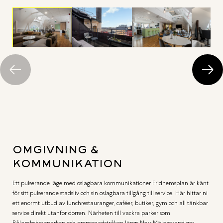
OMGIVNING &
KOMMUNIKATION
Ett pulserande läge med oslagbara kommunikationer Fridhemsplan är känt
för sitt pulserande stadsliv och sin oslagbara tillgång till service. Här hittar ni
ett enormt utbud av lunchrestauranger, caféer, butiker, gym och all tänkbar
service direkt utanför dörren. Närheten till vackra parker som
Rålambshovsparken och promenadstråken längs Norr Mälarstrand ger