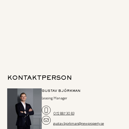
KONTAKTPERSON
GUSTAV BJÖRKMAN
Leasing Manager
072 887 30 83
gustav.bjorkman@newproperty.se