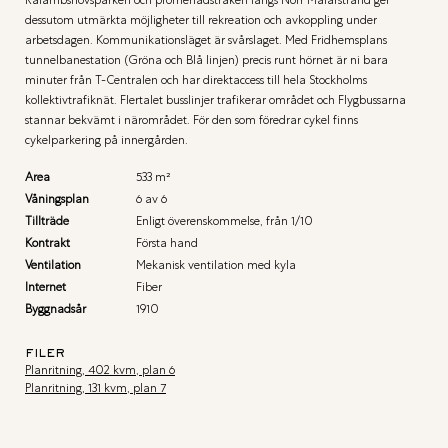
dessutom utmärkta möjligheter till rekreation och avkoppling under
arbetsdagen. Kommunikationsläget är svårslaget. Med Fridhemsplans
tunnelbanestation (Gröna och Blå linjen) precis runt hörnet är ni bara
minuter från T-Centralen och har direktaccess till hela Stockholms
kollektivtrafiknät. Flertalet busslinjer trafikerar området och Flygbussarna
stannar bekvämt i närområdet. För den som föredrar cykel finns
cykelparkering på innergården.
Area
533 m²
Våningsplan
6 av 6
Tillträde
Enligt överenskommelse, från 1/10
Kontrakt
Första hand
Ventilation
Mekanisk ventilation med kyla
Internet
Fiber
Byggnadsår
1910
FILER
Planritning, 402 kvm, plan 6
Planritning, 131 kvm, plan 7