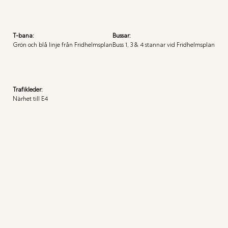
T-bana:
Bussar:
Grön och blå linje från Fridhelmsplan
Buss 1, 3 & 4 stannar vid Fridhelmsplan
Trafikleder:
Närhet till E4